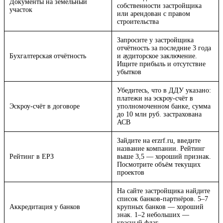
Документы на земельный
собственности застройщика
участок
или арендован с правом
строительства
Запросите у застройщика
отчётность за последние 3 года
Бухгалтерская отчётность
и аудиторское заключение.
Ищите прибыль и отсутствие
убытков
Убедитесь, что в ДДУ указано:
платежи на эскроу-счёт в
Эскроу-счёт в договоре
уполномоченном банке, сумма
до 10 млн руб. застрахована
АСВ
Зайдите на erzrf.ru, введите
название компании. Рейтинг
Рейтинг в ЕРЗ
выше 3,5 — хороший признак.
Посмотрите объём текущих
проектов
На сайте застройщика найдите
список банков-партнёров. 5–7
Аккредитация у банков
крупных банков — хороший
знак. 1–2 небольших —
красный флаг