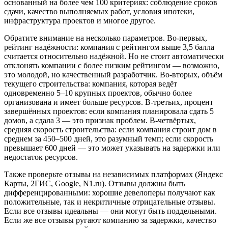
основанный на более чем 100 критериях: соблюдение сроков
сдачи, качество выполняемых работ, условия ипотеки,
инфраструктура проектов и многое другое.
Обратите внимание на несколько параметров. Во-первых,
рейтинг надёжности: компания с рейтингом выше 3,5 балла
считается относительно надёжной. Но не стоит автоматически
отклонять компании с более низким рейтингом — возможно,
это молодой, но качественный разработчик. Во-вторых, объём
текущего строительства: компания, которая ведёт
одновременно 5–10 крупных проектов, обычно более
организована и имеет больше ресурсов. В-третьих, процент
завершённых проектов: если компания планировала сдать 5
домов, а сдала 3 — это признак проблем. В-четвёртых,
средняя скорость строительства: если компания строит дом в
среднем за 450–500 дней, это разумный темп; если скорость
превышает 600 дней — это может указывать на задержки или
недостаток ресурсов.
Также проверьте отзывы на независимых платформах (Яндекс
Карты, 2ГИС, Google, N1.ru). Отзывы должны быть
дифференцированными: хорошие девелоперы получают как
положительные, так и некритичные отрицательные отзывы.
Если все отзывы идеальны — они могут быть поддельными.
Если же все отзывы ругают компанию за задержки, качество