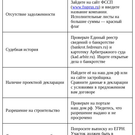
Зайдите на сайт ФССП
(
www.fssprus.ru
) и введите
название компании.
Отсутствие задолженности
Исполнительные листы на
большие суммы — красный
флаг
Проверьте Единый реестр
сведений о банкротстве
(bankrot.fedresurs.ru) и
Судебная история
картотеку Арбитражного суда
(kad.arbitr.ru). Ищите открытые
дела о банкротстве
Найдите её на наш.дом.рф или
на сайте застройщика.
Наличие проектной декларации
Сравните данные в декларации
с условиями в предложенном
вам договоре
Проверьте на портале
наш.дом.рф. Убедитесь, что
Разрешение на строительство
разрешение выдано и не
просрочено
Попросите выписку из ЕГРН.
Участок должен быть в