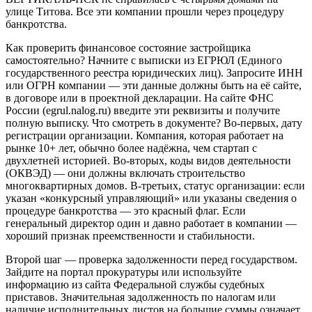
улице Титова. Все эти компании прошли через процедуру
банкротства.
Как проверить финансовое состояние застройщика
самостоятельно? Начните с выписки из ЕГРЮЛ (Единого
государственного реестра юридических лиц). Запросите ИНН
или ОГРН компании — эти данные должны быть на её сайте,
в договоре или в проектной декларации. На сайте ФНС
России (egrul.nalog.ru) введите эти реквизиты и получите
полную выписку. Что смотреть в документе? Во-первых, дату
регистрации организации. Компания, которая работает на
рынке 10+ лет, обычно более надёжна, чем стартап с
двухлетней историей. Во-вторых, коды видов деятельности
(ОКВЭД) — они должны включать строительство
многоквартирных домов. В-третьих, статус организации: если
указан «конкурсный управляющий» или указаны сведения о
процедуре банкротства — это красный флаг. Если
генеральный директор один и давно работает в компании —
хороший признак преемственности и стабильности.
Второй шаг — проверка задолженности перед государством.
Зайдите на портал прокуратуры или используйте
информацию из сайта Федеральной службы судебных
приставов. Значительная задолженность по налогам или
наличие исполнительных листов на большие суммы означает,