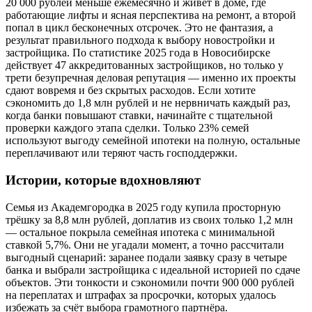
20 000 рублей меньше ежемесячно и живет в доме, где
работающие лифты и ясная перспектива на ремонт, а второй
попал в цикл бесконечных отсрочек. Это не фантазия, а
результат правильного подхода к выбору новостройки и
застройщика. По статистике 2025 года в Новосибирске
действует 47 аккредитованных застройщиков, но только у
трети безупречная деловая репутация — именно их проекты
сдают вовремя и без скрытых расходов. Если хотите
сэкономить до 1,8 млн рублей и не нервничать каждый раз,
когда банки повышают ставки, начинайте с тщательной
проверки каждого этапа сделки. Только 23% семей
используют выгоду семейной ипотеки на полную, остальные
переплачивают или теряют часть господдержки.
Истории, которые вдохновляют
Семья из Академгородка в 2025 году купила просторную
трёшку за 8,8 млн рублей, доплатив из своих только 1,2 млн
— остальное покрыла семейная ипотека с минимальной
ставкой 5,7%. Они не угадали момент, а точно рассчитали
выгодный сценарий: заранее подали заявку сразу в четыре
банка и выбрали застройщика с идеальной историей по сдаче
объектов. Эти тонкости и сэкономили почти 900 000 рублей
на переплатах и штрафах за просрочки, которых удалось
избежать за счёт выбора грамотного партнёра.