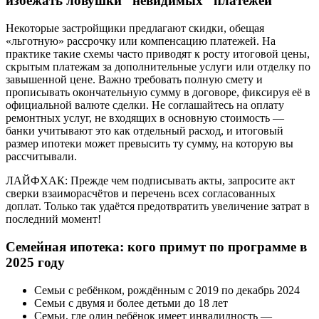
избежать ловушки “невидимых” платежей
Некоторые застройщики предлагают скидки, обещая
«льготную» рассрочку или компенсацию платежей. На
практике такие схемы часто приводят к росту итоговой цены,
скрытым платежам за дополнительные услуги или отделку по
завышенной цене. Важно требовать полную смету и
прописывать окончательную сумму в договоре, фиксируя её в
официальной валюте сделки. Не соглашайтесь на оплату
ремонтных услуг, не входящих в основную стоимость —
банки учитывают это как отдельный расход, и итоговый
размер ипотеки может превысить ту сумму, на которую вы
рассчитывали.
ЛАЙФХАК: Прежде чем подписывать акты, запросите акт
сверки взаиморасчётов и перечень всех согласованных
доплат. Только так удаётся предотвратить увеличение затрат в
последний момент!
Семейная ипотека: кого примут по программе в
2025 году
Семьи с ребёнком, рождённым с 2019 по декабрь 2024
Семьи с двумя и более детьми до 18 лет
Семьи, где один ребёнок имеет инвалидность —