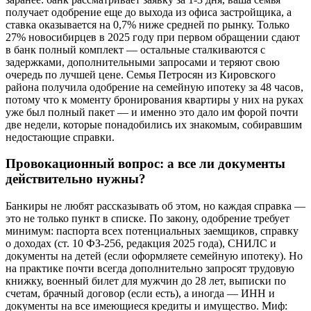
получает одобрение еще до выхода из офиса застройщика, а
ставка оказывается на 0,7% ниже средней по рынку. Только
27% новосибирцев в 2025 году при первом обращении сдают
в банк полный комплект — остальные сталкиваются с
задержками, дополнительными запросами и теряют свою
очередь по лучшей цене. Семья Петросян из Кировского
района получила одобрение на семейную ипотеку за 48 часов,
потому что к моменту бронирования квартиры у них на руках
уже был полный пакет — и именно это дало им форой почти
две недели, которые понадобились их знакомым, собиравшим
недостающие справки.
Провокационный вопрос: а все ли документы
действительно нужны?
Банкиры не любят рассказывать об этом, но каждая справка —
это не только пункт в списке. По закону, одобрение требует
минимум: паспорта всех потенциальных заемщиков, справку
о доходах (ст. 10 ФЗ-256, редакция 2025 года), СНИЛС и
документы на детей (если оформляете семейную ипотеку). Но
на практике почти всегда дополнительно запросят трудовую
книжку, военный билет для мужчин до 28 лет, выписки по
счетам, брачный договор (если есть), а иногда — ИНН и
документы на все имеющиеся кредиты и имущество. Миф: