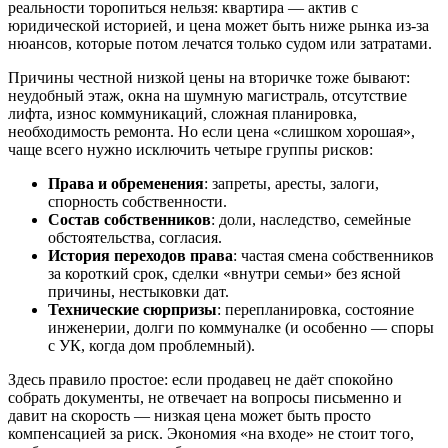
реальности торопиться нельзя: квартира — актив с
юридической историей, и цена может быть ниже рынка из-за
нюансов, которые потом лечатся только судом или затратами.
Причины честной низкой цены на вторичке тоже бывают:
неудобный этаж, окна на шумную магистраль, отсутствие
лифта, износ коммуникаций, сложная планировка,
необходимость ремонта. Но если цена «слишком хорошая»,
чаще всего нужно исключить четыре группы рисков:
Права и обременения
: запреты, аресты, залоги,
спорность собственности.
Состав собственников
: доли, наследство, семейные
обстоятельства, согласия.
История переходов права
: частая смена собственников
за короткий срок, сделки «внутри семьи» без ясной
причины, нестыковки дат.
Технические сюрпризы
: перепланировка, состояние
инженерии, долги по коммуналке (и особенно — споры
с УК, когда дом проблемный).
Здесь правило простое: если продавец не даёт спокойно
собрать документы, не отвечает на вопросы письменно и
давит на скорость — низкая цена может быть просто
компенсацией за риск. Экономия «на входе» не стоит того,