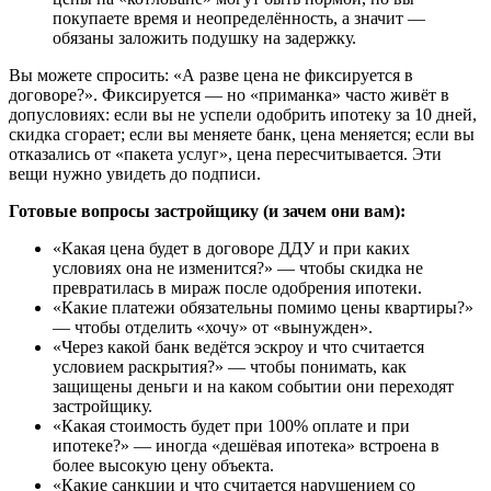
покупаете время и неопределённость, а значит —
обязаны заложить подушку на задержку.
Вы можете спросить: «А разве цена не фиксируется в
договоре?». Фиксируется — но «приманка» часто живёт в
допусловиях: если вы не успели одобрить ипотеку за 10 дней,
скидка сгорает; если вы меняете банк, цена меняется; если вы
отказались от «пакета услуг», цена пересчитывается. Эти
вещи нужно увидеть до подписи.
Готовые вопросы застройщику (и зачем они вам):
«Какая цена будет в договоре ДДУ и при каких
условиях она не изменится?» — чтобы скидка не
превратилась в мираж после одобрения ипотеки.
«Какие платежи обязательны помимо цены квартиры?»
— чтобы отделить «хочу» от «вынужден».
«Через какой банк ведётся эскроу и что считается
условием раскрытия?» — чтобы понимать, как
защищены деньги и на каком событии они переходят
застройщику.
«Какая стоимость будет при 100% оплате и при
ипотеке?» — иногда «дешёвая ипотека» встроена в
более высокую цену объекта.
«Какие санкции и что считается нарушением со