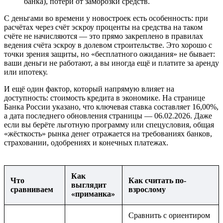
банка), потери от заморозки средств.
С деньгами во времени у новостроек есть особенность: при
расчётах через счёт эскроу проценты на средства на таком
счёте не начисляются — это прямо закреплено в правилах
ведения счёта эскроу в долевом строительстве. Это хорошо с
точки зрения защиты, но «бесплатного ожидания» не бывает:
ваши деньги не работают, а вы иногда ещё и платите за аренду
или ипотеку.
И ещё один фактор, который напрямую влияет на
доступность: стоимость кредита в экономике. На странице
Банка России указано, что ключевая ставка составляет 16,00%,
а дата последнего обновления страницы — 06.02.2026. Даже
если вы берёте льготную программу или спецусловия, общая
«жёсткость» рынка денег отражается на требованиях банков,
страховании, одобрениях и конечных платежах.
Как
Что
Как считать по-
выглядит
сравниваем
взрослому
«приманка»
Сравнить с ориентиром