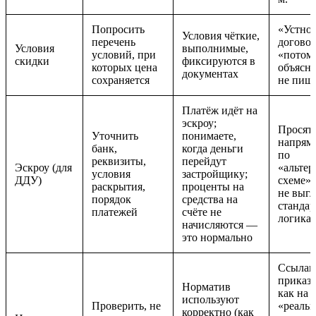
Попросить
«Устно
Условия чёткие,
перечень
договор
Условия
выполнимые,
условий, при
«потом 
скидки
фиксируются в
которых цена
объясни
документах
сохраняется
не пиш
Платёж идёт на
эскроу;
Просят 
Уточнить
понимаете,
напрям
банк,
когда деньги
по
реквизиты,
перейдут
Эскроу (для
«альте
условия
застройщику;
ДДУ)
схеме»,
раскрытия,
проценты на
не выгл
порядок
средства на
стандар
платежей
счёте не
логика 
начисляются —
это нормально
Ссылаю
приказ
Норматив
как на
используют
Проверить, не
«реаль
корректно (как