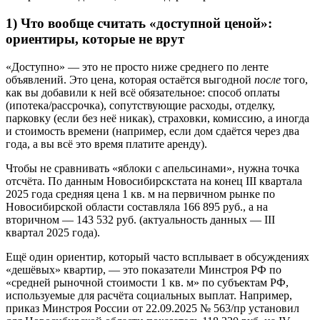
1) Что вообще считать «доступной ценой»:
ориентиры, которые не врут
«Доступно» — это не просто ниже среднего по ленте
объявлений. Это цена, которая остаётся выгодной
после
того,
как вы добавили к ней всё обязательное: способ оплаты
(ипотека/рассрочка), сопутствующие расходы, отделку,
парковку (если без неё никак), страховки, комиссию, а иногда
и стоимость времени (например, если дом сдаётся через два
года, а вы всё это время платите аренду).
Чтобы не сравнивать «яблоки с апельсинами», нужна точка
отсчёта. По данным Новосибирскстата на конец III квартала
2025 года средняя цена 1 кв. м на первичном рынке по
Новосибирской области составляла 166 895 руб., а на
вторичном — 143 532 руб. (актуальность данных — III
квартал 2025 года).
Ещё один ориентир, который часто всплывает в обсуждениях
«дешёвых» квартир, — это показатели Минстроя РФ по
«средней рыночной стоимости 1 кв. м» по субъектам РФ,
используемые для расчёта социальных выплат. Например,
приказ Минстроя России от 22.09.2025 № 563/пр установил