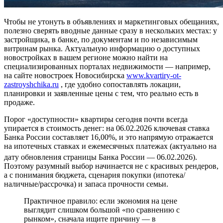
Чтобы не утонуть в объявлениях и маркетинговых обещаниях,
полезно сверять вводные данные сразу в нескольких местах: у
застройщика, в банке, по документам и по независимым
витринам рынка. Актуальную информацию о доступных
новостройках в вашем регионе можно найти на
специализированных порталах недвижимости — например,
на сайте новостроек Новосибирска
www.kvartiry-ot-
zastroyshchika.ru
, где удобно сопоставлять локации,
планировки и заявленные цены с тем, что реально есть в
продаже.
Порог «доступности» квартиры сегодня почти всегда
упирается в стоимость денег: на 06.02.2026 ключевая ставка
Банка России составляет 16,00%, и это напрямую отражается
на ипотечных ставках и ежемесячных платежах (актуально на
дату обновления страницы Банка России — 06.02.2026).
Поэтому разумный выбор начинается не с красивых рендеров,
а с понимания бюджета, сценария покупки (ипотека/
наличные/рассрочка) и запаса прочности семьи.
Практичное правило: если экономия на цене
выглядит слишком большой «по сравнению с
рынком», сначала ищите причину — в