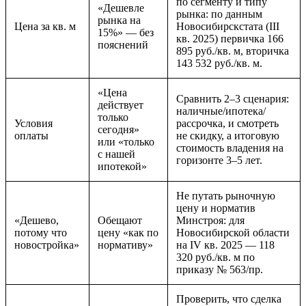
по сегменту и типу
«Дешевле
рынка: по данным
рынка на
Цена за кв. м
Новосибирскстата (III
15%» — без
кв. 2025) первичка 166
пояснений
895 руб./кв. м, вторичка
143 532 руб./кв. м.
«Цена
Сравнить 2–3 сценария:
действует
наличные/ипотека/
только
Условия
рассрочка, и смотреть
сегодня»
оплаты
не скидку, а итоговую
или «только
стоимость владения на
с нашей
горизонте 3–5 лет.
ипотекой»
Не путать рыночную
цену и норматив
«Дешево,
Обещают
Минстроя: для
потому что
цену «как по
Новосибирской области
новостройка»
нормативу»
на IV кв. 2025 — 118
320 руб./кв. м по
приказу № 563/пр.
Проверить, что сделка