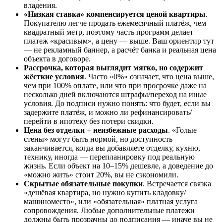
владения.
«Низкая ставка» компенсируется ценой квартиры
.
Покупателю легче продать ежемесячный платёж, чем
квадратный метр, поэтому часть программ делает
платеж «красивым», а цену — выше. Ваш ориентир тут
— не рекламный баннер, а расчёт банка и реальная цена
объекта в договоре.
Рассрочка, которая выглядит мягко, но содержит
жёсткие условия
. Часто «0%» означает, что цена выше,
чем при 100% оплате, или что при просрочке даже на
несколько дней включаются штрафы/переход на иные
условия. До подписи нужно понять: что будет, если вы
задержите платёж, и можно ли рефинансировать/
перейти в ипотеку без потери скидки.
Цена без отделки + неизбежные расходы
. «Голые
стены» могут быть нормой, но доступность
заканчивается, когда вы добавляете отделку, кухню,
технику, иногда — перепланировку под реальную
жизнь. Если объект на 10–15% дешевле, а доведение до
«можно жить» стоит 20%, вы не сэкономили.
Скрытые обязательные покупки
. Встречается связка
«дешёвая квартира, но нужно купить кладовку/
машиноместо», или «обязательная» платная услуга
сопровождения. Любые дополнительные платежи
должны быть прозрачны до подписания — иначе вы не