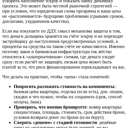
ускорить наполнение эскроу и показать банку динамику
проекта. Это может быть честной рыночной стратегией —
при условии, что юридическая схема прозрачна и ваша цена
не «расплачивается» будущими проблемами (срывами сроков,
доплатами, ухудшением качества).
Если вы покупаете по ДДУ, смысл механизма защиты в том,
что деньги дольщика хранятся на счёте эскроу и не переходят
застройщику до наступления предусмотренных условий, а
проценты на средства на таком счёте не начисляются. Именно
поэтому закон и банковская инфраструктура так жёстко
относятся к «альтернативным» схемам, где деньги уходят
сразу: если расчёт не защищён, низкая цена может быть
платой за то, что риск финансирования перекладывают на вас.
Что делать на практике, чтобы «цена» стала понятной:
Попросить разложить стоимость на компоненты
:
базовая цена квартиры, отделка (если есть), доп. опции,
скидки и что нужно, чтобы их сохранить (срок, способ
оплаты, банк).
Проверить, что именно бронируете
: номер квартиры/
секции/этажа, площадь, стоимость, срок действия брони,
условия возврата денег по брони (если берут).
Сверить «дешево» с стадией готовности
: дешёвые
цены на «котловане» могут быть нормой, но вы