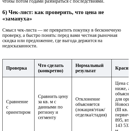
чтобы потом годами разбираться с последствиями.
6) Чек-лист: как проверить, что цена не
«замануха»
Смысл чек-листа — не превратить покупку в бесконечную
проверку, а быстро понять: перед вами честная рыночная
скидка или предложение, где выгода держится на
недосказанности.
Что сделать
Нормальный
Проверка
Красны
(конкретно)
результат
Цена с
ниже, а
объясне
Сравнить цену
Отклонение
для ори
Сравнение
за кв. м с
объясняется
Новоси
с
данными по
(локация/этаж/
(III кв.
ориентиром
региону и
отделка/стадия)
первичк
сегменту
895, вт
143 532 
м.