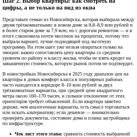
Шаг 2. Выбор квартиры: как смотреть на
цифры, а не только на вид из окна
Представьте семью из Новосибирска, которая выбирала между
двумя трёхкомнатными: в новом доме за 8,8–8,9 млн рублей и
в более старом доме за 7,9 млн, но с дорогим ремонтом — и в
итоге сэкономила почти миллион на процентах, потому что
выбрала вариант, лучше подходящий под льготную
программу. На этом шаге уже нельзя опираться только на
эмоции: важно сопоставлять цену квартиры со средним
уровнем по району и классу жилья, чтобы не взять кредит на
завышенную стоимость, которую рынок потом не подтвердит.
В новостройках Новосибирска в 2025 году диапазон цен на
квартиры в домах комфорт класса в популярных районах
часто находится в коридоре 8–10 млн рублей за двух
трёхкомнатные варианты, при средней цене квадратного
метра около 160–170 тысяч, и сильное отклонение от этих
ориентиров требует объяснений. Если квартира заметно
дороже, чем аналогичные варианты, есть смысл торговаться
или искать альтернативу; если дешевле — внимательно
проверять документы, состояние дома и планы застройщика
по инфраструктуре.
Чек лист этого этапа:
сравнить стоимость выбранной