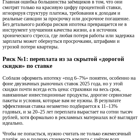
Главная ошибка большинства заёмщиков в том, что они
смотрят только на красивую цифру процентной ставки,
игнорируя структуру платежа, требования к доходам и
реальные санкции за просрочку или досрочное погашение.
Без детального разбора рисков ипотека превращается не в
инструмент улучшения качества жизни, а в источник
хронического стресса, где любая потеря работы или задержка
зарплаты может обернуться просрочками, штрафами и
угрозой потери квартиры.
Риск №1: переплата из за скрытой «дорогой
скидки» по ставке
Соблазн оформить ипотеку «под 6–7%» понятен, особенно на
фоне двузначных рыночных ставок 2025 года, но у этой
скидки почти всегда есть цена: страховки на весь срок,
навязанные инвестиционные продукты, дорогие сервисные
пакеты и условия, которые вам не нужны. В результате
эффективная ставка незаметно подбирается к 11–13%
годовых, и за 20–25 лет переплата вырастает на сотни тысяч
рублей, хотя формально в рекламных материалах всё выглядит
идеально.
Чтобы не попасться, нужно считать не только ежемесячный
платёж, но и полную стоимость кредита с учётом всех