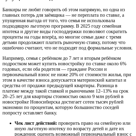
Банкиры не любят говорить об этом напрямую, но одна из
главных потерь для заёмщика — не переплата по ставке, а
упущенная выгода от того, что семья не использовала
подходящую льготную программу. В 2025 году семейная
ипотека и другие виды господдержки позволяют сократить
проценты на годы вперёд, но многие семьи даже с тремя
детьми продолжают платить рыночную ставку, потому что
ошибочно считают, что не подходят под формальные условия.
Например, семья с ребёнком до 7 лет и вторым ребёнком
подростком может купить новостройку по ставке около 6%
годовых, если оба родителя — граждане России и
первоначальный взнос не ниже 20% от стоимости жилья, при
этом в качестве взноса допускается материнский капитал и
средства от продажи предыдущей квартиры. Разница в
платеже между такой ставкой и рыночными 12–13% на срок
20–25 лет для квартиры стоимостью около 9 млн рублей в
новостройке Новосибирска достигает сотен тысяч рублей
экономии по процентам, которую большинство соседей
попросту оставляет банку.
Чек лист действий:
проверить право на семейную или
иную льготную ипотеку по возрасту детей и дате их
рождения; оценить возможный первоначальный взнос с