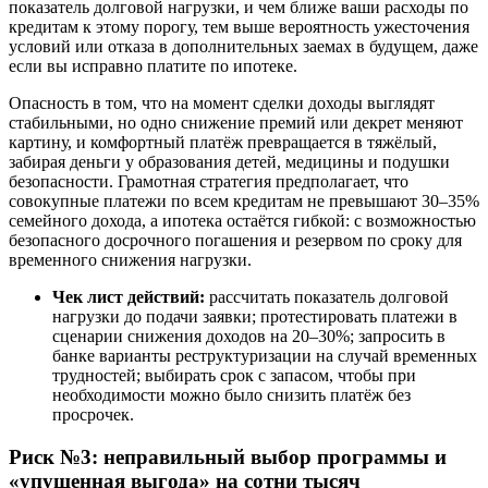
показатель долговой нагрузки, и чем ближе ваши расходы по
кредитам к этому порогу, тем выше вероятность ужесточения
условий или отказа в дополнительных заемах в будущем, даже
если вы исправно платите по ипотеке.
Опасность в том, что на момент сделки доходы выглядят
стабильными, но одно снижение премий или декрет меняют
картину, и комфортный платёж превращается в тяжёлый,
забирая деньги у образования детей, медицины и подушки
безопасности. Грамотная стратегия предполагает, что
совокупные платежи по всем кредитам не превышают 30–35%
семейного дохода, а ипотека остаётся гибкой: с возможностью
безопасного досрочного погашения и резервом по сроку для
временного снижения нагрузки.
Чек лист действий:
рассчитать показатель долговой
нагрузки до подачи заявки; протестировать платежи в
сценарии снижения доходов на 20–30%; запросить в
банке варианты реструктуризации на случай временных
трудностей; выбирать срок с запасом, чтобы при
необходимости можно было снизить платёж без
просрочек.
Риск №3: неправильный выбор программы и
«упущенная выгода» на сотни тысяч