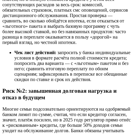
сопутствующих расходов за весь срок: комиссий,
обязательных страховок, платных смс оповещений, сервисов
дистанционного обслуживания. Простая проверка —
сравнить, во сколько обойдётся ипотека, если отказаться от
«льготного» пакета и выбрать базовую программу с чуть
более высокой ставкой, но без навязанных продуктов: часто
разница в переплате оказывается в пользу «дорогой» на
первый взгляд, но честной ипотеки.
Чек лист действий:
запросить у банка индивидуальные
условия в формате расчёта полной стоимости кредита;
попросить два варианта — с «льготным» пакетом и без
него; сравнить итоговую переплату по обоим
сценариям; зафиксировать в переписке все обещанные
скидки по ставке и срок их действия.
Риск №2: завышенная долговая нагрузка и
отказ в будущем
Многие семьи подсознательно ориентируются на одобряемый
банком лимит по сумме, считая, что если кредитор согласен,
значит, платёж посилен, но в 2025 году регулятор прямо отнёс
к «рискованным» кредиты, где больше 50% доходов семьи
уходит на обслуживание долгов. Банки обязаны учитывать