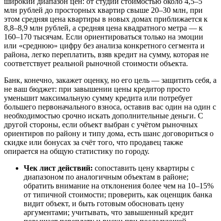
широкий диапазон цен: от студий стоимостью около 4,5–5
млн рублей до просторных квартир свыше 20–30 млн, при
этом средняя цена квартиры в новых домах приближается к
8,8–8,9 млн рублей, а средняя цена квадратного метра — к
160–170 тысячам. Если ориентироваться только на эмоции
или «среднюю» цифру без анализа конкретного сегмента и
района, легко переплатить, взяв кредит на сумму, которая не
соответствует реальной рыночной стоимости объекта.
Банк, конечно, закажет оценку, но его цель — защитить себя, а
не ваш бюджет: при завышении цены кредитор просто
уменьшит максимальную сумму кредита или потребует
большего первоначального взноса, оставив вас один на один с
необходимостью срочно искать дополнительные деньги. С
другой стороны, если объект выбран с учётом рыночных
ориентиров по району и типу дома, есть шанс договориться о
скидке или бонусах за счёт того, что продавец также
опирается на общую статистику по городу.
Чек лист действий:
сопоставить цену квартиры с
диапазоном по аналогичным объектам в районе;
обратить внимание на отклонения более чем на 10–15%
от типичной стоимости; проверить, как оценщик банка
видит объект, и быть готовым обосновать цену
аргументами; учитывать, что завышенный кредит