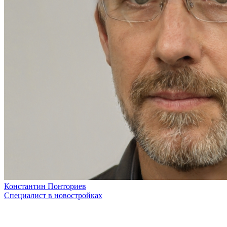
Константин Понториев
Специалист в новостройках