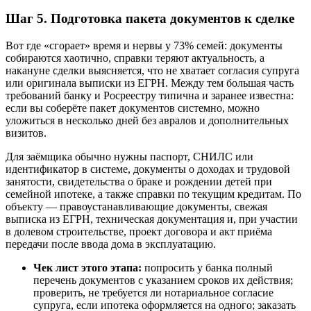
Шаг 5. Подготовка пакета документов к сделке
Вот где «сгорает» время и нервы у 73% семей: документы
собираются хаотично, справки теряют актуальность, а
накануне сделки выясняется, что не хватает согласия супруга
или оригинала выписки из ЕГРН. Между тем большая часть
требований банку и Росреестру типична и заранее известна:
если вы соберёте пакет документов системно, можно
уложиться в несколько дней без авралов и дополнительных
визитов.
Для заёмщика обычно нужны паспорт, СНИЛС или
идентификатор в системе, документы о доходах и трудовой
занятости, свидетельства о браке и рождении детей при
семейной ипотеке, а также справки по текущим кредитам. По
объекту — правоустанавливающие документы, свежая
выписка из ЕГРН, техническая документация и, при участии
в долевом строительстве, проект договора и акт приёма
передачи после ввода дома в эксплуатацию.
Чек лист этого этапа:
попросить у банка полный
перечень документов с указанием сроков их действия;
проверить, не требуется ли нотариальное согласие
супруга, если ипотека оформляется на одного; заказать