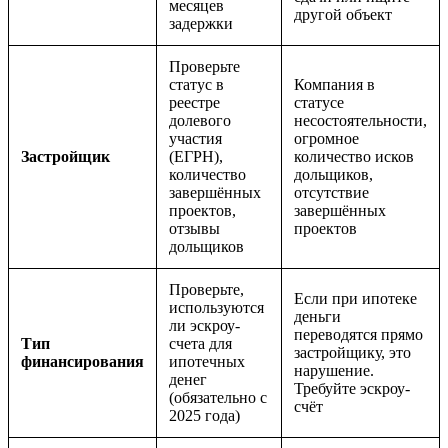
месяцев
другой объект
задержки
Проверьте
статус в
Компания в
реестре
статусе
долевого
несостоятельности,
участия
огромное
Застройщик
(ЕГРН),
количество исков
количество
дольщиков,
завершённых
отсутствие
проектов,
завершённых
отзывы
проектов
дольщиков
Проверьте,
Если при ипотеке
используются
деньги
ли эскроу-
переводятся прямо
Тип
счета для
застройщику, это
финансирования
ипотечных
нарушение.
денег
Требуйте эскроу-
(обязательно с
счёт
2025 года)