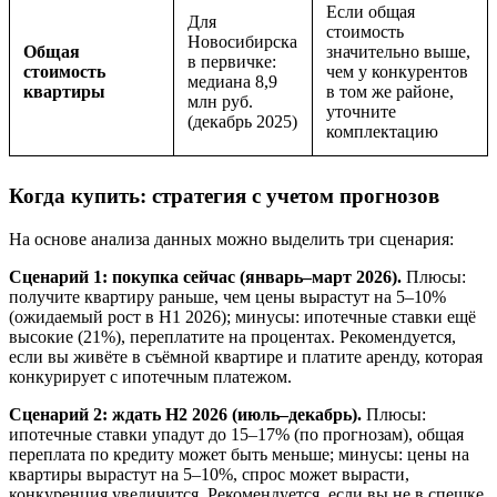
Если общая
Для
стоимость
Новосибирска
Общая
значительно выше,
в первичке:
стоимость
чем у конкурентов
медиана 8,9
квартиры
в том же районе,
млн руб.
уточните
(декабрь 2025)
комплектацию
Когда купить: стратегия с учетом прогнозов
На основе анализа данных можно выделить три сценария:
Сценарий 1: покупка сейчас (январь–март 2026).
Плюсы:
получите квартиру раньше, чем цены вырастут на 5–10%
(ожидаемый рост в H1 2026); минусы: ипотечные ставки ещё
высокие (21%), переплатите на процентах. Рекомендуется,
если вы живёте в съёмной квартире и платите аренду, которая
конкурирует с ипотечным платежом.
Сценарий 2: ждать H2 2026 (июль–декабрь).
Плюсы:
ипотечные ставки упадут до 15–17% (по прогнозам), общая
переплата по кредиту может быть меньше; минусы: цены на
квартиры вырастут на 5–10%, спрос может вырасти,
конкуренция увеличится. Рекомендуется, если вы не в спешке