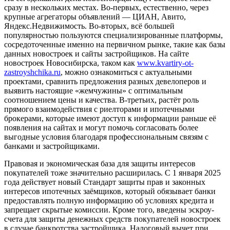
сразу в нескольких местах. Во-первых, естественно, через
крупные агрегаторы объявлений — ЦИАН, Авито,
Яндекс.Недвижимость. Во-вторых, всё большей
популярностью пользуются специализированные платформы,
сосредоточенные именно на первичном рынке, такие как базы
данных новостроек и сайты застройщиков. На сайте
новостроек Новосибирска, таком как
www.kvartiry-ot-
zastroyshchika.ru
, можно ознакомиться с актуальными
проектами, сравнить предложения разных девелоперов и
выявить настоящие «жемчужины» с оптимальным
соотношением цены и качества. В-третьих, растёт роль
прямого взаимодействия с риелторами и ипотечными
брокерами, которые имеют доступ к информации раньше её
появления на сайтах и могут помочь согласовать более
выгодные условия благодаря профессиональным связям с
банками и застройщиками.
Правовая и экономическая база для защиты интересов
покупателей тоже значительно расширилась. С 1 января 2025
года действует новый Стандарт защиты прав и законных
интересов ипотечных заёмщиков, который обязывает банки
предоставлять полную информацию об условиях кредита и
запрещает скрытые комиссии. Кроме того, введены эскроу-
счета для защиты денежных средств покупателей новостроек
в случае банкротства застройщика. Налоговый вычет при