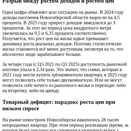
Разрыв между ростом доходов и ростом цен
Одна цифра объясняет всю ситуацию на рынке. В 2024 году
доходы населения Новосибирской области выросли на 4,5
процента. В 2025 году прирост доходов замедлился до 3
процентов. За этот же период цена квадратного метра
увеличилась на 9,5 и 6,35 процента соответственно.
Получается, что рост цен на жилье вдвое превышает
динамику роста реальных доходов. Поэтому статистически
жилье становится всё менее доступным, несмотря на то, что
абсолютно люди зарабатывают больше.
За четыре года (с Q3 2021 по Q3 2025) доступность рыночной
ипотеки упала в 2,34 раза. Это значит, что семьи, которые в
2021 году могли купить трёхкомнатную квартиру, в 2025 году
могут позволить себе только двухкомнатную. Или не могут
позволить себе ничего из рыночного жилья и переходят либо
на вторичку, либо на аренду.
Товарный дефицит: парадокс роста цен при
низком спросе
На рынке новостроек Новосибирска накопилось 28 тысяч
непроданных квартир. При этом период реализации (время, за
которое будут проданы все строящиеся квартиры) вырос с