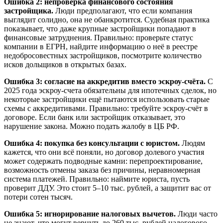
Ошибка 2: непроверка финансового состояния
застройщика.
Люди предполагают, что если компания
выглядит солидно, она не обанкротится. Судебная практика
показывает, что даже крупные застройщики попадают в
финансовые затруднения. Правильно: проверьте статус
компании в ЕГРН, найдите информацию о неё в реестре
недобросовестных застройщиков, посмотрите количество
исков дольщиков в открытых базах.
Ошибка 3: согласие на аккредитив вместо эскроу-счёта.
С
2025 года эскроу-счета обязательны для ипотечных сделок, но
некоторые застройщики ещё пытаются использовать старые
схемы с аккредитивами. Правильно: требуйте эскроу-счёт в
договоре. Если банк или застройщик отказывает, это
нарушение закона. Можно подать жалобу в ЦБ РФ.
Ошибка 4: покупка без консультации с юристом.
Людям
кажется, что они всё поняли, но договор долевого участия
может содержать подводные камни: перепроектирование,
возможность отмены заказа без причины, неравномерная
система платежей. Правильно: наймите юриста, пусть
проверит ДДУ. Это стоит 5–10 тыс. рублей, а защитит вас от
потери сотен тысяч.
Ошибка 5: игнорирование налоговых вычетов.
Люди часто
не знают, что могут вернуть до 260 тыс. рублей налогового