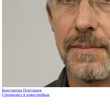
Константин Понториев
Специалист в новостройках