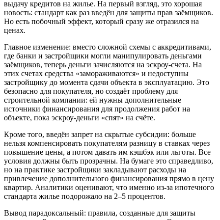
выдачу кредитов на жилье. На первый взгляд, это хорошая
новость: стандарт как раз введён для защиты прав заёмщиков.
Но есть побочный эффект, который сразу же отразился на
ценах.
Главное изменение: вместо сложной схемы с аккредитивами,
где банки и застройщики могли манипулировать деньгами
заёмщиков, теперь деньги зачисляются на эскроу-счета. На
этих счетах средства «замораживаются» и недоступны
застройщику до момента сдачи объекта в эксплуатацию. Это
безопасно для покупателя, но создаёт проблему для
строительной компании: ей нужны дополнительные
источники финансирования для продолжения работ на
объекте, пока эскроу-деньги «спят» на счёте.
Кроме того, введён запрет на скрытые субсидии: больше
нельзя компенсировать покупателям разницу в ставках через
повышение цены, а потом давать им кэшбэк или льготы. Все
условия должны быть прозрачны. На бумаге это справедливо,
но на практике застройщики закладывают расходы на
привлечение дополнительного финансирования прямо в цену
квартир. Аналитики оценивают, что именно из-за ипотечного
стандарта жилье подорожало на 2–5 процентов.
Вывод парадоксальный: правила, созданные для защиты