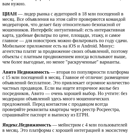
вам нужно.
ЦИАН
— лидер рынка с аудиторией в 18 млн посещений в
месяц. Все объявления на этом сайте проверяются командой
модераторов, что делает базу относительно безопасной от
мошенников. Интерфейс интуитивный: есть интерактивная
карта, удобные фильтры по цене, площади, этажу, и самое
главное — для новостроек можно фильтровать по году сдачи.
Мобильное приложение есть на iOS и Android. Минус:
агентства платят за продвижение своих объявлений, поэтому
объекты с платным продвижением иногда всплывают выше,
чем более выгодные, но менее "раскрученные" варианты.
Авито Недвижимость
— вторая по популярности платформа
с 15 млн посещений в месяц. Главное её отличие: размещение
объявлений бесплатное. Это привлекает огромное количество
частных продавцов. Если вы ищете вторичное жилье без
посредников, Авито — очень хорошей выбор. Но учтите: без
модерации объявлений здесь много мошеннических
предложений. Перед контактом с продавцом всегда
проверяйте реквизиты квартиры через реестр Росреестра,
спрашивайте паспорт и выписку из ЕГРН.
Яндекс.Недвижимость
— мейнстрим с 4 млн пользователей
в месяц. Это платформа с хорошей интеграцией в экосистему