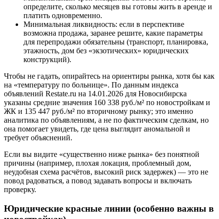
определите, сколько месяцев вы готовы жить в аренде и
платить одновременно.
Минимальная ликвидность: если в перспективе
возможна продажа, заранее решите, какие параметры
для перепродажи обязательны (транспорт, планировка,
этажность, дом без «экзотических» юридических
конструкций).
Чтобы не гадать, опирайтесь на ориентиры рынка, хотя бы как
на «температуру по больнице». По данным индекса
объявлений Restate.ru на 14.01.2026 для Новосибирска
указаны средние значения 160 338 руб./м² по новостройкам и
ЖК и 135 447 руб./м² по вторичному рынку; это именно
аналитика по объявлениям, а не по фактическим сделкам, но
она помогает увидеть, где цена выглядит аномальной и
требует объяснений.
Если вы видите «существенно ниже рынка» без понятной
причины (например, плохая локация, проблемный дом,
неудобная схема расчётов, высокий риск задержек) — это не
повод радоваться, а повод задавать вопросы и включать
проверку.
Юридические красные линии (особенно важны в