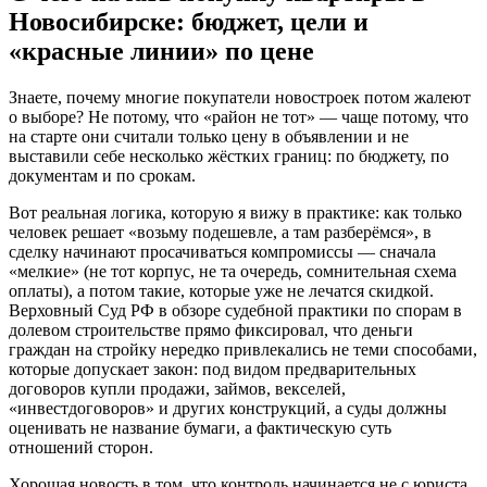
Новосибирске: бюджет, цели и
«красные линии» по цене
Знаете, почему многие покупатели новостроек потом жалеют
о выборе? Не потому, что «район не тот» — чаще потому, что
на старте они считали только цену в объявлении и не
выставили себе несколько жёстких границ: по бюджету, по
документам и по срокам.
Вот реальная логика, которую я вижу в практике: как только
человек решает «возьму подешевле, а там разберёмся», в
сделку начинают просачиваться компромиссы — сначала
«мелкие» (не тот корпус, не та очередь, сомнительная схема
оплаты), а потом такие, которые уже не лечатся скидкой.
Верховный Суд РФ в обзоре судебной практики по спорам в
долевом строительстве прямо фиксировал, что деньги
граждан на стройку нередко привлекались не теми способами,
которые допускает закон: под видом предварительных
договоров купли продажи, займов, векселей,
«инвестдоговоров» и других конструкций, а суды должны
оценивать не название бумаги, а фактическую суть
отношений сторон.
Хорошая новость в том, что контроль начинается не с юриста