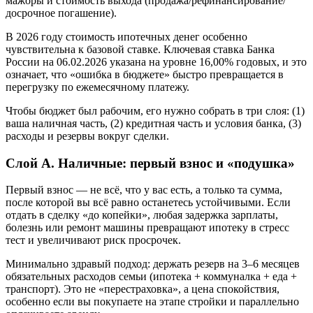
мажоры и стоимость выхода (продажа/рефинансирование/
досрочное погашение).
В 2026 году стоимость ипотечных денег особенно
чувствительна к базовой ставке. Ключевая ставка Банка
России на 06.02.2026 указана на уровне 16,00% годовых, и это
означает, что «ошибка в бюджете» быстро превращается в
перегрузку по ежемесячному платежу.
Чтобы бюджет был рабочим, его нужно собрать в три слоя: (1)
ваша наличная часть, (2) кредитная часть и условия банка, (3)
расходы и резервы вокруг сделки.
Слой А. Наличные: первый взнос и «подушка»
Первый взнос — не всё, что у вас есть, а только та сумма,
после которой вы всё равно останетесь устойчивыми. Если
отдать в сделку «до копейки», любая задержка зарплаты,
болезнь или ремонт машины превращают ипотеку в стресс
тест и увеличивают риск просрочек.
Минимально здравый подход: держать резерв на 3–6 месяцев
обязательных расходов семьи (ипотека + коммуналка + еда +
транспорт). Это не «перестраховка», а цена спокойствия,
особенно если вы покупаете на этапе стройки и параллельно