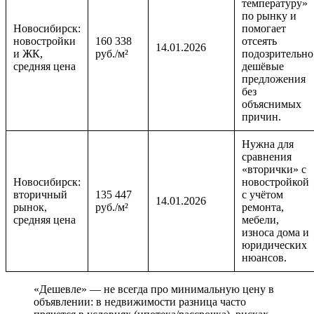
температуру»
по рынку и
Новосибирск:
помогает
новостройки
160 338
отсеять
14.01.2026
и ЖК,
руб./м²
подозрительно
средняя цена
дешёвые
предложения
без
объяснимых
причин.
Нужна для
сравнения
«вторички» с
Новосибирск:
новостройкой
вторичный
135 447
с учётом
14.01.2026
рынок,
руб./м²
ремонта,
средняя цена
мебели,
износа дома и
юридических
нюансов.
«Дешевле» — не всегда про минимальную цену в
объявлении: в недвижимости разница часто