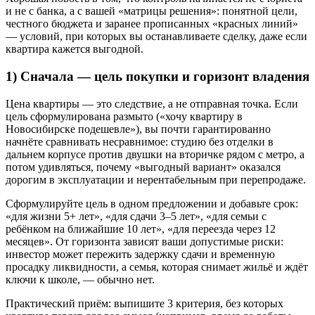
и не с банка, а с вашей «матрицы решения»: понятной цели,
честного бюджета и заранее прописанных «красных линий»
— условий, при которых вы останавливаете сделку, даже если
квартира кажется выгодной.
1) Сначала — цель покупки и горизонт владения
Цена квартиры — это следствие, а не отправная точка. Если
цель сформулирована размыто («хочу квартиру в
Новосибирске подешевле»), вы почти гарантированно
начнёте сравнивать несравнимое: студию без отделки в
дальнем корпусе против двушки на вторичке рядом с метро, а
потом удивляться, почему «выгодный вариант» оказался
дорогим в эксплуатации и нерентабельным при перепродаже.
Сформулируйте цель в одном предложении и добавьте срок:
«для жизни 5+ лет», «для сдачи 3–5 лет», «для семьи с
ребёнком на ближайшие 10 лет», «для переезда через 12
месяцев». От горизонта зависят ваши допустимые риски:
инвестор может пережить задержку сдачи и временную
просадку ликвидности, а семья, которая снимает жильё и ждёт
ключи к школе, — обычно нет.
Практический приём: выпишите 3 критерия, без которых