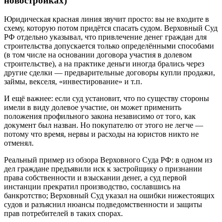
новостройках)
Юридическая красная линия звучит просто: вы не входите в
схему, которую потом придётся спасать судом. Верховный Суд
РФ отдельно указывал, что привлечение денег граждан для
строительства допускается только определёнными способами
(в том числе на основании договора участия в долевом
строительстве), а на практике деньги иногда брались через
другие сделки — предварительные договоры купли продажи,
займы, векселя, «инвестирование» и т.п.
И ещё важнее: если суд установит, что по существу стороны
имели в виду долевое участие, он может применить
положения профильного закона независимо от того, как
документ был назван. Но покупателю от этого не легче —
потому что время, нервы и расходы на юристов никто не
отменял.
Реальный пример из обзора Верховного Суда РФ: в одном из
дел граждане предъявили иск к застройщику о признании
права собственности и взыскании денег, а суд первой
инстанции прекратил производство, сославшись на
банкротство; Верховный Суд указал на ошибки нижестоящих
судов и разъяснил нюансы подведомственности и защиты
прав потребителей в таких спорах.