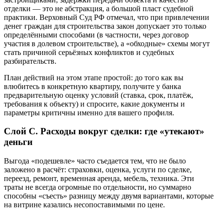
отделки — это не абстракция, а большой пласт судебной
практики. Верховный Суд РФ отмечал, что при привлечении
денег граждан для строительства закон допускает это только
определёнными способами (в частности, через договор
участия в долевом строительстве), а «обходные» схемы могут
стать причиной серьёзных конфликтов и судебных
разбирательств.
План действий на этом этапе простой: до того как вы
влюбитесь в конкретную квартиру, получите у банка
предварительную оценку условий (ставка, срок, платёж,
требования к объекту) и спросите, какие документы и
параметры критичны именно для вашего профиля.
Слой C. Расходы вокруг сделки: где «утекают»
деньги
Выгода «подешевле» часто съедается тем, что не было
заложено в расчёт: страховки, оценка, услуги по сделке,
переезд, ремонт, временная аренда, мебель, техника. Эти
траты не всегда огромные по отдельности, но суммарно
способны «съесть» разницу между двумя вариантами, которые
на витрине казались несопоставимыми по цене.