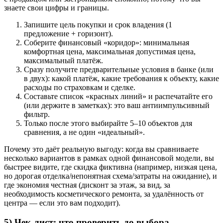
знаете свои цифры и границы.
Запишите цель покупки и срок владения (1
предложение + горизонт).
Соберите финансовый «коридор»: минимальная
комфортная цена, максимальная допустимая цена,
максимальный платёж.
Сразу получите предварительные условия в банке (или
в двух): какой платёж, какие требования к объекту, какие
расходы по страховкам и сделке.
Составьте список «красных линий» и распечатайте его
(или держите в заметках): это ваш антиимпульсивный
фильтр.
Только после этого выбирайте 5–10 объектов для
сравнения, а не один «идеальный».
Почему это даёт реальную выгоду: когда вы сравниваете
несколько вариантов в рамках одной финансовой модели, вы
быстрее видите, где скидка фиктивна (например, низкая цена,
но дорогая отделка/непонятная схема/затраты на ожидание), и
где экономия честная (дисконт за этаж, за вид, за
необходимость косметического ремонта, за удалённость от
центра — если это вам подходит).
5) Чек-лист: что проверить до выбора