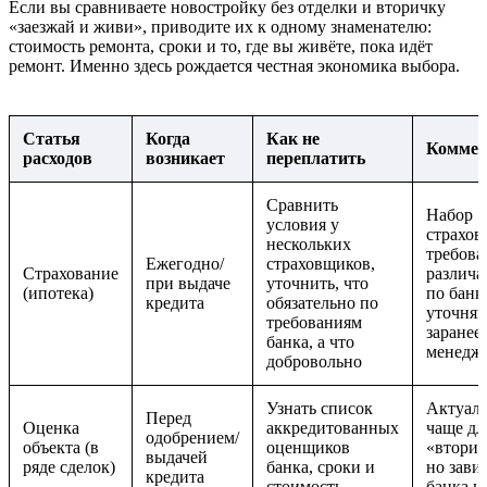
Если вы сравниваете новостройку без отделки и вторичку
«заезжай и живи», приводите их к одному знаменателю:
стоимость ремонта, сроки и то, где вы живёте, пока идёт
ремонт. Именно здесь рождается честная экономика выбора.
Статья
Когда
Как не
Коммен
расходов
возникает
переплатить
Сравнить
Набор
условия у
страхов
нескольких
требова
Ежегодно/
страховщиков,
Страхование
различа
при выдаче
уточнить, что
(ипотека)
по банк
кредита
обязательно по
уточняй
требованиям
заранее 
банка, а что
менедж
добровольно
Узнать список
Актуал
Перед
Оценка
аккредитованных
чаще дл
одобрением/
объекта (в
оценщиков
«вторич
выдачей
ряде сделок)
банка, сроки и
но зави
кредита
стоимость
банка и