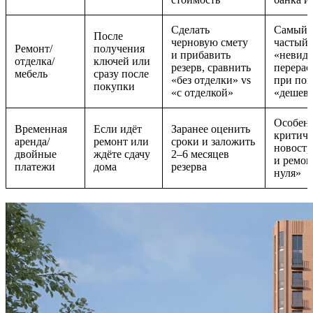
Сделать
Самый
После
черновую смету
частый
Ремонт/
получения
и прибавить
«невид
отделка/
ключей или
резерв, сравнить
перерас
мебель
сразу после
«без отделки» vs
при пок
покупки
«с отделкой»
«дешев
Особен
Временная
Если идёт
Заранее оценить
критичн
аренда/
ремонт или
сроки и заложить
новостр
двойные
ждёте сдачу
2–6 месяцев
и ремон
платежи
дома
резерва
нуля»