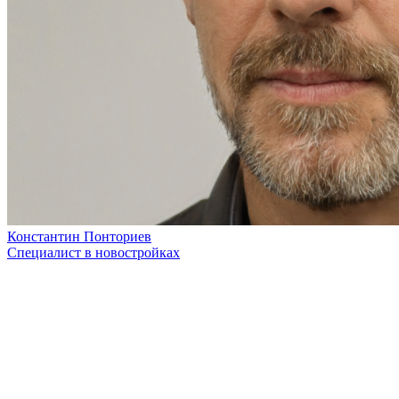
Константин Понториев
Специалист в новостройках