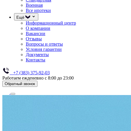
Военная
Все ипотеки
Ещё
Информационный центр
О компании
Вакансии
Отзывы
Вопросы и ответы
Условия гарантии
Документы
Контакты
+7 (383) 375-92-03
Работаем ежденевно с 8:00 до 23:00
Обратный звонок