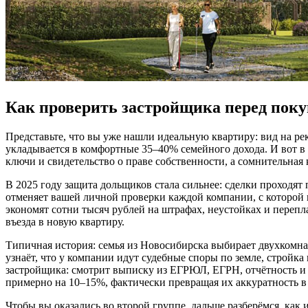
Как проверить застройщика перед поку
Представьте, что вы уже нашли идеальную квартиру: вид на рек
укладывается в комфортные 35–40% семейного дохода. И вот в
ключи и свидетельство о праве собственности, а сомнительная
В 2025 году защита дольщиков стала сильнее: сделки проходят
отменяет вашей личной проверки каждой компании, с которой в
экономят сотни тысяч рублей на штрафах, неустойках и переп
въезда в новую квартиру.
Типичная история: семья из Новосибирска выбирает двухкомнат
узнаёт, что у компании идут судебные споры по земле, стройка
застройщика: смотрит выписку из ЕГРЮЛ, ЕГРН, отчётность и и
примерно на 10–15%, фактически превращая их аккуратность в
Чтобы вы оказались во второй группе, дальше разберёмся, как