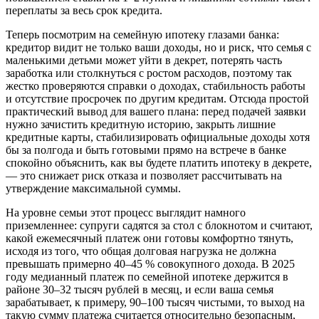
переплаты за весь срок кредита.
Теперь посмотрим на семейную ипотеку глазами банка:
кредитор видит не только ваши доходы, но и риск, что семья с
маленькими детьми может уйти в декрет, потерять часть
заработка или столкнуться с ростом расходов, поэтому так
жестко проверяются справки о доходах, стабильность работы
и отсутствие просрочек по другим кредитам. Отсюда простой
практический вывод для вашего плана: перед подачей заявки
нужно зачистить кредитную историю, закрыть лишние
кредитные карты, стабилизировать официальные доходы хотя
бы за полгода и быть готовыми прямо на встрече в банке
спокойно объяснить, как вы будете платить ипотеку в декрете,
— это снижает риск отказа и позволяет рассчитывать на
утверждение максимальной суммы.
На уровне семьи этот процесс выглядит намного
приземленнее: супруги садятся за стол с блокнотом и считают,
какой ежемесячный платеж они готовы комфортно тянуть,
исходя из того, что общая долговая нагрузка не должна
превышать примерно 40–45 % совокупного дохода. В 2025
году медианный платеж по семейной ипотеке держится в
районе 30–32 тысяч рублей в месяц, и если ваша семья
зарабатывает, к примеру, 90–100 тысяч чистыми, то выход на
такую сумму платежа считается относительно безопасным,