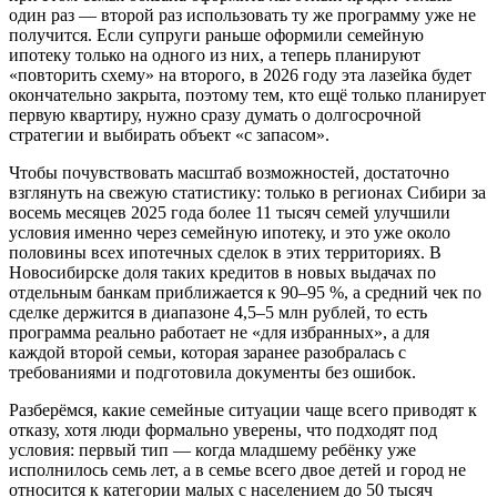
один раз — второй раз использовать ту же программу уже не
получится. Если супруги раньше оформили семейную
ипотеку только на одного из них, а теперь планируют
«повторить схему» на второго, в 2026 году эта лазейка будет
окончательно закрыта, поэтому тем, кто ещё только планирует
первую квартиру, нужно сразу думать о долгосрочной
стратегии и выбирать объект «с запасом».
Чтобы почувствовать масштаб возможностей, достаточно
взглянуть на свежую статистику: только в регионах Сибири за
восемь месяцев 2025 года более 11 тысяч семей улучшили
условия именно через семейную ипотеку, и это уже около
половины всех ипотечных сделок в этих территориях. В
Новосибирске доля таких кредитов в новых выдачах по
отдельным банкам приближается к 90–95 %, а средний чек по
сделке держится в диапазоне 4,5–5 млн рублей, то есть
программа реально работает не «для избранных», а для
каждой второй семьи, которая заранее разобралась с
требованиями и подготовила документы без ошибок.
Разберёмся, какие семейные ситуации чаще всего приводят к
отказу, хотя люди формально уверены, что подходят под
условия: первый тип — когда младшему ребёнку уже
исполнилось семь лет, а в семье всего двое детей и город не
относится к категории малых с населением до 50 тысяч