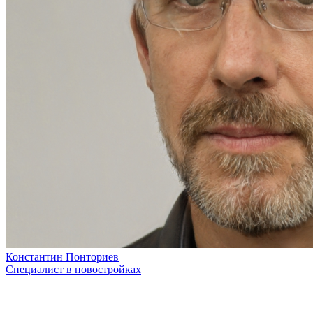
Константин Понториев
Специалист в новостройках