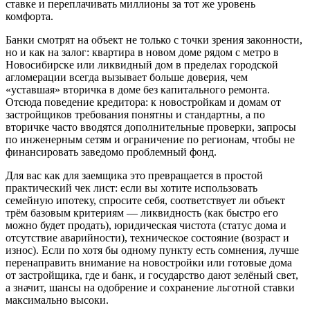
ставке и переплачивать миллионы за тот же уровень
комфорта.
Банки смотрят на объект не только с точки зрения законности,
но и как на залог: квартира в новом доме рядом с метро в
Новосибирске или ликвидный дом в пределах городской
агломерации всегда вызывает больше доверия, чем
«уставшая» вторичка в доме без капитального ремонта.
Отсюда поведение кредитора: к новостройкам и домам от
застройщиков требования понятны и стандартны, а по
вторичке часто вводятся дополнительные проверки, запросы
по инженерным сетям и ограничение по регионам, чтобы не
финансировать заведомо проблемный фонд.
Для вас как для заемщика это превращается в простой
практический чек лист: если вы хотите использовать
семейную ипотеку, спросите себя, соответствует ли объект
трём базовым критериям — ликвидность (как быстро его
можно будет продать), юридическая чистота (статус дома и
отсутствие аварийности), техническое состояние (возраст и
износ). Если по хотя бы одному пункту есть сомнения, лучше
перенаправить внимание на новостройки или готовые дома
от застройщика, где и банк, и государство дают зелёный свет,
а значит, шансы на одобрение и сохранение льготной ставки
максимально высоки.