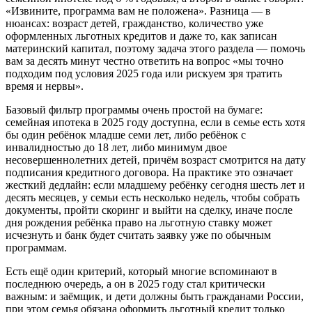
«Извините, программа вам не положена». Разница — в
нюансах: возраст детей, гражданство, количество уже
оформленных льготных кредитов и даже то, как записан
материнский капитал, поэтому задача этого раздела — помочь
вам за десять минут честно ответить на вопрос «мы точно
подходим под условия 2025 года или рискуем зря тратить
время и нервы».
Базовый фильтр программы очень простой на бумаге:
семейная ипотека в 2025 году доступна, если в семье есть хотя
бы один ребёнок младше семи лет, либо ребёнок с
инвалидностью до 18 лет, либо минимум двое
несовершеннолетних детей, причём возраст смотрится на дату
подписания кредитного договора. На практике это означает
жесткий дедлайн: если младшему ребёнку сегодня шесть лет и
десять месяцев, у семьи есть несколько недель, чтобы собрать
документы, пройти скоринг и выйти на сделку, иначе после
дня рождения ребёнка право на льготную ставку может
исчезнуть и банк будет считать заявку уже по обычным
программам.
Есть ещё один критерий, который многие вспоминают в
последнюю очередь, а он в 2025 году стал критически
важным: и заёмщик, и дети должны быть гражданами России,
при этом семья обязана оформить льготный кредит только