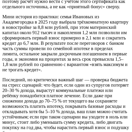
поэтому расчёт нужно вести с учётом этого сертификата как
отдельного источника, а не как «приятный бонус» сверху.
Мини история из практики: семья Ивановых из
Академгородка в 2025 году выбрала трёхкомнатную квартиру
в новостройке за 8,8 млн рублей, при этом материнский
капитал около 912 тысяч и накопления 1,2 млн позволили им
сформировать первый взнос примерно в 2,1 млн и сократить
кредит до 6,7 млн. В результате после переговоров с банком
часть суммы провели по семейной ипотеке в пределах
лимита, остальное закрыли досрочным погашением в первые
годы, и экономия на процентах за весь срок превысила 1,5–
1,8 млн рублей по сравнению с вариантом «взять максимум и
не трогать кредит».
Последний, но критически важный шаг — проверка бюджета
на стресс сценарий: что будет, если один из супругов потеряет
20–30 % дохода, вырастут коммунальные платежи или
ребёнку понадобится платное лечение. Если даже при
снижении дохода до 70–75 % от текущего вы сохраняете
возможность платить ипотеку, покрывать базовые расходы и
откладывать хотя бы 5–10 % дохода, ваш план можно считать
устойчивым; если при таком сценарии вы уходите в ноль или
минус, стоит либо уменьшать сумму кредита, либо двигать
покупку на год два, чтобы нарастить первый взнос и подушку