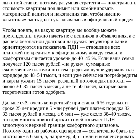
льготной ставке, поэтому разумная стратегия — подстраивать
стоимость квартиры под лимит или комбинировать
материнский капитал и накопления так, чтобы именно
«льготная» часть долга укладывалась в официальный предел.
Чтобы понять, на какую квартиру вы вообще можете
претендовать, нужно начать не с ценников в объявлениях, а с
расчёта безопасной долговой нагрузки: регулятор и банки
ориентируются на показатель ПДН — отношение всех
платежей по кредитам к официальному доходу семьи, и
комфортным считается уровень до 40–45 %. Если ваша семья
получает 120 тысяч рублей «на руки», суммарные
ежемесячные платежи по всем кредитам лучше удерживать в
коридоре до 48–54 тысяч, и если уже сейчас на потребкредиты
и карты уходит 15 тысяч, реальный потолок для ипотеки —
около 30–35 тысяч в месяц, а не те 50 тысяч, которые банк
теоретически готов одобрить.
Дальше счёт очень конкретный: при ставке 6 % годовых и
сроке 25 лет кредит в 5 млн рублей даёт платёж порядка 32–
33 тысяч рублей в месяц, а 6 млн — уже около 38–40 тысяч,
что для многих новосибирских семей означает ПДН
вплотную к верхней границе комфортного диапазона.
Поэтому один из рабочих сценариев — сознательно брать не
«потолок» в 6 млн, а, например, 4,5–5 млн и компенсировать