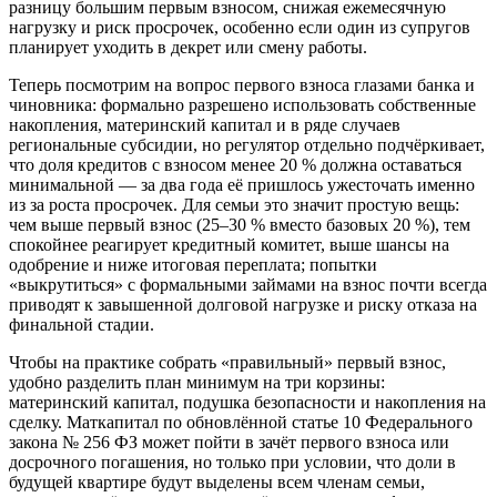
разницу большим первым взносом, снижая ежемесячную
нагрузку и риск просрочек, особенно если один из супругов
планирует уходить в декрет или смену работы.
Теперь посмотрим на вопрос первого взноса глазами банка и
чиновника: формально разрешено использовать собственные
накопления, материнский капитал и в ряде случаев
региональные субсидии, но регулятор отдельно подчёркивает,
что доля кредитов с взносом менее 20 % должна оставаться
минимальной — за два года её пришлось ужесточать именно
из за роста просрочек. Для семьи это значит простую вещь:
чем выше первый взнос (25–30 % вместо базовых 20 %), тем
спокойнее реагирует кредитный комитет, выше шансы на
одобрение и ниже итоговая переплата; попытки
«выкрутиться» с формальными займами на взнос почти всегда
приводят к завышенной долговой нагрузке и риску отказа на
финальной стадии.
Чтобы на практике собрать «правильный» первый взнос,
удобно разделить план минимум на три корзины:
материнский капитал, подушка безопасности и накопления на
сделку. Маткапитал по обновлённой статье 10 Федерального
закона № 256 ФЗ может пойти в зачёт первого взноса или
досрочного погашения, но только при условии, что доли в
будущей квартире будут выделены всем членам семьи,