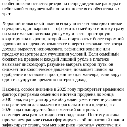
особенно если остается резерв на непредвиденные расходы и
небольшой «подушечный» остаток после всех обязательных
трат.
Хороший пошаговый план всегда учитывает альтернативные
сценарии: один вариант — оформить семейную ипотеку сразу
на максимально возможную сумму и взять просторную
квартиру «на вырост», второй — стартовать с более скромной
«двушки» в надежном комплексе и через несколько лет, когда
доходы вырастут, использовать рефинансирование или
продажу квартиры для улучшения условий. Если семейный
бюджет на пределе и каждый лишний рубль в платеже
вызывает дискомфорт, разумнее выбрать второй путь: он
снижает психологическое давление, повышает шансы на
одобрение и оставляет пространство для маневра, если вдруг
один из супругов временно потеряет доход.
Наконец, особое значение в 2025 году приобретает временной
фактор: программа семейной ипотеки продлена до конца
2030 года, но регулятор уже обсуждает ужесточение условий
и ограничения для выдачи второго льготного кредита, а с
2026 года планируется более жесткий контроль за
совмещением разных видов господдержки. Поэтому логика
проста: чем раньше семья сформирует свой пошаговый план и
зафиксирует ставку, тем меньше риск «застать» ужесточения