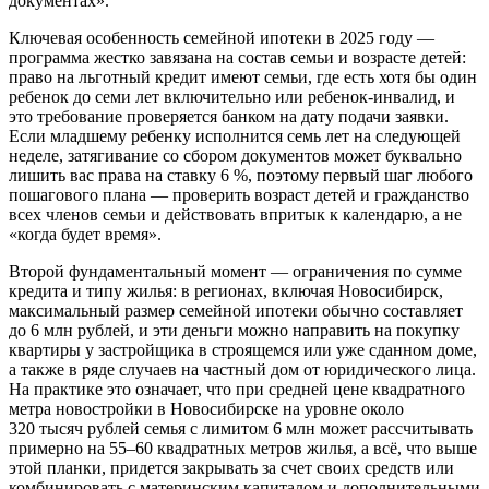
документах».
Ключевая особенность семейной ипотеки в 2025 году —
программа жестко завязана на состав семьи и возрасте детей:
право на льготный кредит имеют семьи, где есть хотя бы один
ребенок до семи лет включительно или ребенок-инвалид, и
это требование проверяется банком на дату подачи заявки.
Если младшему ребенку исполнится семь лет на следующей
неделе, затягивание со сбором документов может буквально
лишить вас права на ставку 6 %, поэтому первый шаг любого
пошагового плана — проверить возраст детей и гражданство
всех членов семьи и действовать впритык к календарю, а не
«когда будет время».
Второй фундаментальный момент — ограничения по сумме
кредита и типу жилья: в регионах, включая Новосибирск,
максимальный размер семейной ипотеки обычно составляет
до 6 млн рублей, и эти деньги можно направить на покупку
квартиры у застройщика в строящемся или уже сданном доме,
а также в ряде случаев на частный дом от юридического лица.
На практике это означает, что при средней цене квадратного
метра новостройки в Новосибирске на уровне около
320 тысяч рублей семья с лимитом 6 млн может рассчитывать
примерно на 55–60 квадратных метров жилья, а всё, что выше
этой планки, придется закрывать за счет своих средств или
комбинировать с материнским капиталом и дополнительными