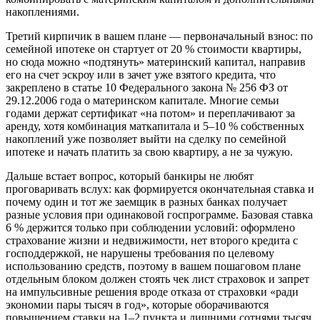
накоплениями.
Третий кирпичик в вашем плане — первоначальный взнос: по
семейной ипотеке он стартует от 20 % стоимости квартиры,
но сюда можно «подтянуть» материнский капитал, направив
его на счет эскроу или в зачет уже взятого кредита, что
закреплено в статье 10 Федерального закона № 256 ФЗ от
29.12.2006 года о материнском капитале. Многие семьи
годами держат сертификат «на потом» и переплачивают за
аренду, хотя комбинация маткапитала и 5–10 % собственных
накоплений уже позволяет выйти на сделку по семейной
ипотеке и начать платить за свою квартиру, а не за чужую.
Дальше встает вопрос, который банкиры не любят
проговаривать вслух: как формируется окончательная ставка и
почему один и тот же заемщик в разных банках получает
разные условия при одинаковой госпрограмме. Базовая ставка
6 % держится только при соблюдении условий: оформлено
страхование жизни и недвижимости, нет второго кредита с
господдержкой, не нарушены требования по целевому
использованию средств, поэтому в вашем пошаговом плане
отдельным блоком должен стоять чек лист страховок и запрет
на импульсивные решения вроде отказа от страховки «ради
экономии пары тысяч в год», которые оборачиваются
повышением ставки на 1–2 пункта и лишними сотнями тысяч