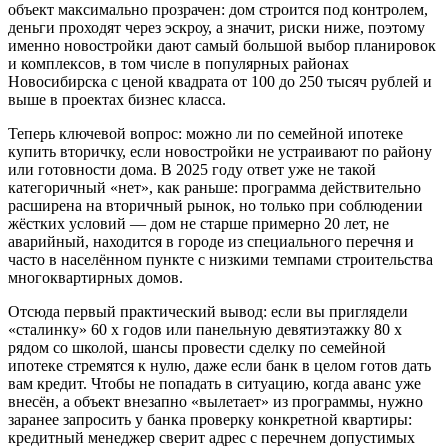
объект максимально прозрачен: дом строится под контролем,
деньги проходят через эскроу, а значит, риски ниже, поэтому
именно новостройки дают самый большой выбор планировок
и комплексов, в том числе в популярных районах
Новосибирска с ценой квадрата от 100 до 250 тысяч рублей и
выше в проектах бизнес класса.
Теперь ключевой вопрос: можно ли по семейной ипотеке
купить вторичку, если новостройки не устраивают по району
или готовности дома. В 2025 году ответ уже не такой
категоричный «нет», как раньше: программа действительно
расширена на вторичный рынок, но только при соблюдении
жёстких условий — дом не старше примерно 20 лет, не
аварийный, находится в городе из специального перечня и
часто в населённом пункте с низкими темпами строительства
многоквартирных домов.
Отсюда первый практический вывод: если вы приглядели
«сталинку» 60 х годов или панельную девятиэтажку 80 х
рядом со школой, шансы провести сделку по семейной
ипотеке стремятся к нулю, даже если банк в целом готов дать
вам кредит. Чтобы не попадать в ситуацию, когда аванс уже
внесён, а объект внезапно «вылетает» из программы, нужно
заранее запросить у банка проверку конкретной квартиры:
кредитный менеджер сверит адрес с перечнем допустимых