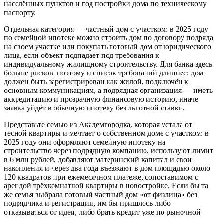
населённых пунктов и год постройки дома по техническому
паспорту.
Отдельная категория — частный дом с участком: в 2025 году
по семейной ипотеке можно строить дом по договору подряда
на своем участке или покупать готовый дом от юридического
лица, если объект подпадает под требования к
индивидуальному жилищному строительству. Для банка здесь
больше рисков, поэтому и список требований длиннее: дом
должен быть зарегистрирован как жилой, подключён к
основным коммуникациям, а подрядная организация — иметь
аккредитацию и прозрачную финансовую историю, иначе
заявка уйдёт в обычную ипотеку без льготной ставки.
Представьте семью из Академгородка, которая устала от
тесной квартиры и мечтает о собственном доме с участком: в
2025 году они оформляют семейную ипотеку на
строительство через подрядную компанию, используют лимит
в 6 млн рублей, добавляют материнский капитал и свои
накопления и через два года въезжают в дом площадью около
120 квадратов при ежемесячном платеже, сопоставимом с
арендой трёхкомнатной квартиры в новостройке. Если бы та
же семья выбрала готовый частный дом «от физлица» без
подрядчика и регистрации, им бы пришлось либо
отказываться от идеи, либо брать кредит уже по рыночной