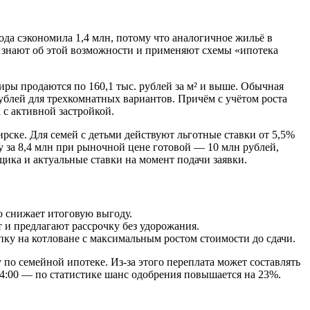
года сэкономила 1,4 млн, потому что аналогичное жильё в
ей знают об этой возможности и применяют схемы «ипотека
тиры продаются по 160,1 тыс. рублей за м² и выше. Обычная
рублей для трехкомнатных вариантов. Причём с учётом роста
 с активной застройкой.
рске. Для семей с детьми действуют льготные ставки от 5,5%
 за 8,4 млн при рыночной цене готовой — 10 млн рублей,
ика и актуальные ставки на момент подачи заявки.
о снижает итоговую выгоду.
 и предлагают рассрочку без удорожания.
пку на котловане с максимальным ростом стоимости до сдачи.
о семейной ипотеке. Из-за этого переплата может составлять
14:00 — по статистике шанс одобрения повышается на 23%.