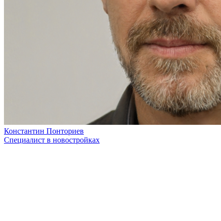
Константин Понториев
Специалист в новостройках