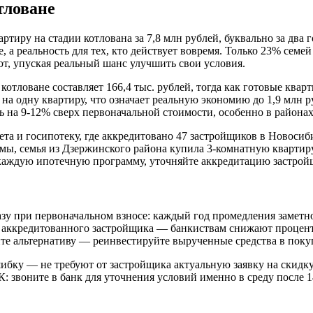
тловане
ртиру на стадии котлована за 7,8 млн рублей, буквально за два 
, а реальность для тех, кто действует вовремя. Только 23% сем
т, упуская реальный шанс улучшить свои условия.
котловане составляет 166,4 тыс. рублей, тогда как готовые квар
 на одну квартиру, что означает реальную экономию до 1,9 млн 
 на 9-12% сверх первоначальной стоимости, особенно в районах
а и госипотеку, где аккредитовано 47 застройщиков в Новосиби
мы, семья из Дзержинского района купила 3-комнатную квартиру
 каждую ипотечную программу, уточняйте аккредитацию застройщ
разу при первоначальном взносе: каждый год промедления заметн
ь аккредитованного застройщика — банкиствам снижают процент
ите альтернативу — реинвестируйте вырученные средства в поку
ку — не требуют от застройщика актуальную заявку на скидку п
: звоните в банк для уточнения условий именно в среду после 