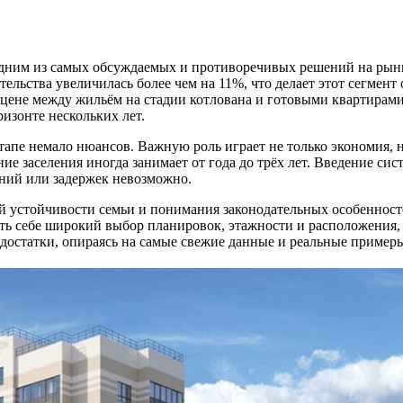
 одним из самых обсуждаемых и противоречивых решений на рын
тельства увеличилась более чем на 11%, что делает этот сегмен
цене между жильём на стадии котлована и готовыми квартирами 
изонте нескольких лет.
тапе немало нюансов. Важную роль играет не только экономия, но
ие заселения иногда занимает от года до трёх лет. Введение си
ений или задержек невозможно.
й устойчивости семьи и понимания законодательных особенност
чить себе широкий выбор планировок, этажности и расположения
достатки, опираясь на самые свежие данные и реальные примеры