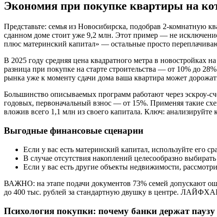
Экономия при покупке квартиры на ко
Представьте: семья из Новосибирска, подобрав 2-комнатную ква
сданном доме стоит уже 9,2 млн. Этот пример — не исключение
плюс материнский капитал» — остальные просто переплачиваю
В 2025 году средняя цена квадратного метра в новостройках на 
разница при покупке на старте строительства — от 10% до 28%
рынка уже к моменту сдачи дома ваша квартира может дорожать
Большинство описываемых программ работают через эскроу-счет
годовых, первоначальный взнос — от 15%. Применяя такие схе
вложив всего 1,1 млн из своего капитала. Ключ: анализируйте
Выгодные финансовые сценарии
Если у вас есть материнский капитал, используйте его с
В случае отсутствия накоплений целесообразно выбират
Если у вас есть другие объекты недвижимости, рассмотр
ВАЖНО: на этапе подачи документов 73% семей допускают ошиб
до 400 тыс. рублей за стандартную двушку в центре. ЛАЙФХАК
Психология покупки: почему банки держат паузу