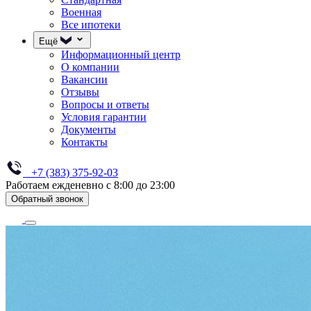
Военная
Все ипотеки
Ещё
Информационный центр
О компании
Вакансии
Отзывы
Вопросы и ответы
Условия гарантии
Документы
Контакты
+7 (383) 375-92-03
Работаем ежденевно с 8:00 до 23:00
Обратный звонок