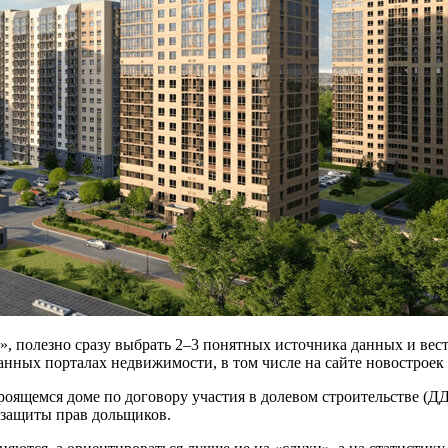
е», полезно сразу выбрать 2–3 понятных источника данных и в
анных порталах недвижимости, в том числе на сайте новострое
роящемся доме по договору участия в долевом строительстве (Д
 защиты прав дольщиков.