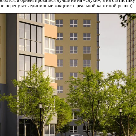
яются, а ориентироваться лучше не на «слухи», а на статистику
е перепутать единичные «акции» с реальной картиной рынка).