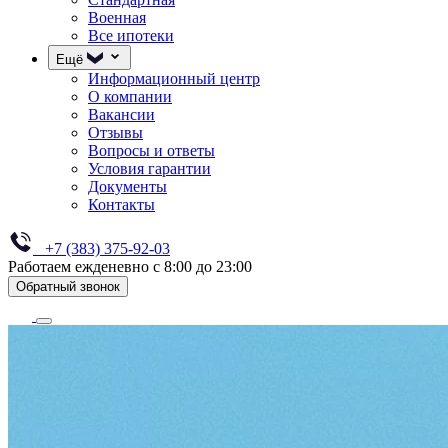
Военная
Все ипотеки
Ещё
Информационный центр
О компании
Вакансии
Отзывы
Вопросы и ответы
Условия гарантии
Документы
Контакты
+7 (383) 375-92-03
Работаем ежденевно с 8:00 до 23:00
Обратный звонок