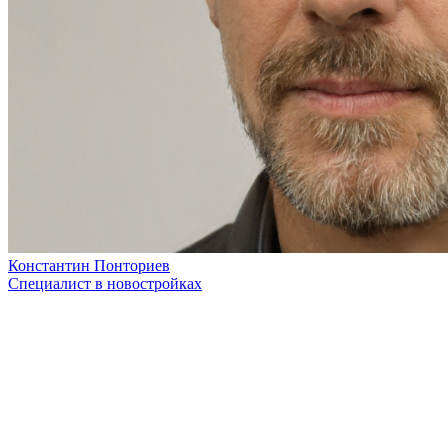
Константин Понториев
Специалист в новостройках