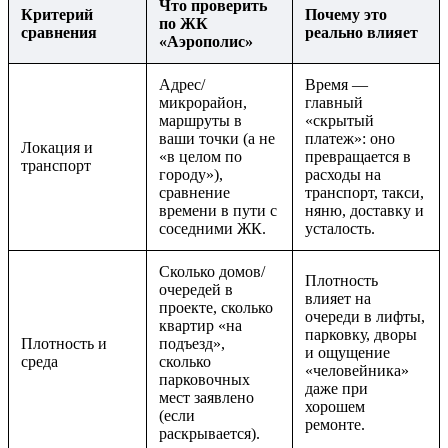
Что проверить
Критерий
Почему это
по ЖК
сравнения
реально влияет
«Аэрополис»
Адрес/
Время —
микрорайон,
главный
маршруты в
«скрытый
ваши точки (а не
платеж»: оно
Локация и
«в целом по
превращается в
транспорт
городу»),
расходы на
сравнение
транспорт, такси,
времени в пути с
няню, доставку и
соседними ЖК.
усталость.
Сколько домов/
Плотность
очередей в
влияет на
проекте, сколько
очереди в лифты,
квартир «на
парковку, дворы
Плотность и
подъезд»,
и ощущение
среда
сколько
«человейника»
парковочных
даже при
мест заявлено
хорошем
(если
ремонте.
раскрывается).