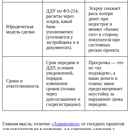
Эскроу снижает
ДДУ по ФЗ-214,
риск потери
расчеты через
денег при
эскроу, какой
недострое и
Юридическая
банк
меняет «баланс
модель сделки
уполномочен
сил» в сторону
(уточняется у
покупателя при
застройщика и в
системных
документах).
рисках проекта.
Срок передачи в
Просрочка — это
ДДУ, условия
не «ну
уведомлений,
подождем», а
порядок
ваши деньги и
Сроки и
изменения
планы; закон
ответственность
сроков (только
предусматривает
через
неустойку за
допсоглашение и
нарушение срока
госрегистрацию).
передачи.
Главная мысль: отличие
«Аэрополиса»
от соседних проектов
для покупателя не в названии, а в сочетании «локация +