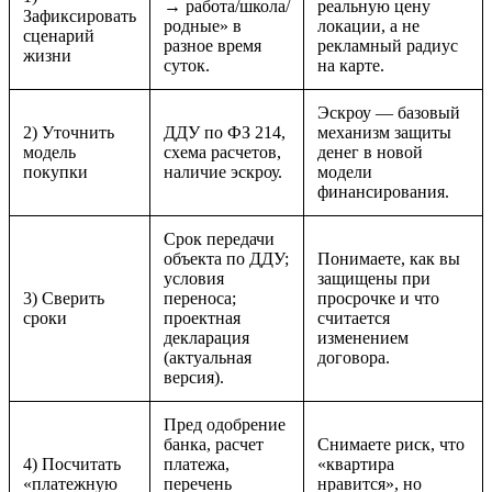
→ работа/школа/
реальную цену
Зафиксировать
родные» в
локации, а не
сценарий
разное время
рекламный радиус
жизни
суток.
на карте.
Эскроу — базовый
2) Уточнить
ДДУ по ФЗ 214,
механизм защиты
модель
схема расчетов,
денег в новой
покупки
наличие эскроу.
модели
финансирования.
Срок передачи
объекта по ДДУ;
Понимаете, как вы
условия
защищены при
3) Сверить
переноса;
просрочке и что
сроки
проектная
считается
декларация
изменением
(актуальная
договора.
версия).
Пред одобрение
банка, расчет
Снимаете риск, что
4) Посчитать
платежа,
«квартира
«платежную
перечень
нравится», но