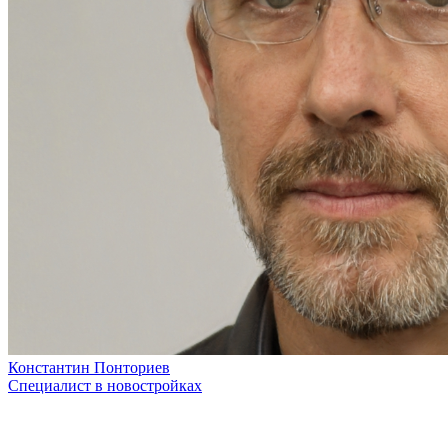
Константин Понториев
Специалист в новостройках