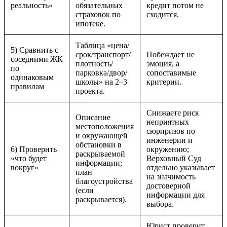
реальность»
обязательных
кредит потом не
страховок по
сходится.
ипотеке.
Таблица «цена/
5) Сравнить с
срок/транспорт/
Побеждает не
соседними ЖК
плотность/
эмоция, а
по
парковка/двор/
сопоставимые
одинаковым
школы» на 2–3
критерии.
правилам
проекта.
Снижаете риск
Описание
неприятных
местоположения
сюрпризов по
и окружающей
инженерии и
обстановки в
6) Проверить
окружению;
раскрываемой
«что будет
Верховный Суд
информации;
вокруг»
отдельно указывает
план
на значимость
благоустройства
достоверной
(если
информации для
раскрывается).
выбора.
Юрист проверит