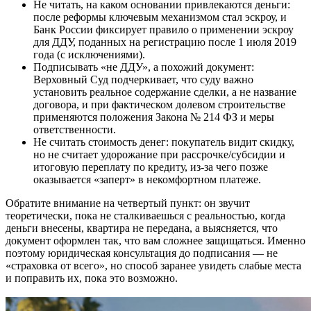
Не читать, на каком основании привлекаются деньги:
после реформы ключевым механизмом стал эскроу, и
Банк России фиксирует правило о применении эскроу
для ДДУ, поданных на регистрацию после 1 июля 2019
года (с исключениями).
Подписывать «не ДДУ», а похожий документ:
Верховный Суд подчеркивает, что суду важно
установить реальное содержание сделки, а не название
договора, и при фактическом долевом строительстве
применяются положения Закона № 214 ФЗ и меры
ответственности.
Не считать стоимость денег: покупатель видит скидку,
но не считает удорожание при рассрочке/субсидии и
итоговую переплату по кредиту, из-за чего позже
оказывается «заперт» в некомфортном платеже.
Обратите внимание на четвертый пункт: он звучит
теоретически, пока не сталкиваешься с реальностью, когда
деньги внесены, квартира не передана, а выясняется, что
документ оформлен так, что вам сложнее защищаться. Именно
поэтому юридическая консультация до подписания — не
«страховка от всего», но способ заранее увидеть слабые места
и поправить их, пока это возможно.