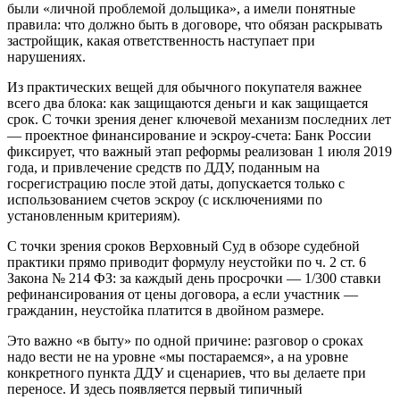
были «личной проблемой дольщика», а имели понятные
правила: что должно быть в договоре, что обязан раскрывать
застройщик, какая ответственность наступает при
нарушениях.
Из практических вещей для обычного покупателя важнее
всего два блока: как защищаются деньги и как защищается
срок. С точки зрения денег ключевой механизм последних лет
— проектное финансирование и эскроу-счета: Банк России
фиксирует, что важный этап реформы реализован 1 июля 2019
года, и привлечение средств по ДДУ, поданным на
госрегистрацию после этой даты, допускается только с
использованием счетов эскроу (с исключениями по
установленным критериям).
С точки зрения сроков Верховный Суд в обзоре судебной
практики прямо приводит формулу неустойки по ч. 2 ст. 6
Закона № 214 ФЗ: за каждый день просрочки — 1/300 ставки
рефинансирования от цены договора, а если участник —
гражданин, неустойка платится в двойном размере.
Это важно «в быту» по одной причине: разговор о сроках
надо вести не на уровне «мы постараемся», а на уровне
конкретного пункта ДДУ и сценариев, что вы делаете при
переносе. И здесь появляется первый типичный