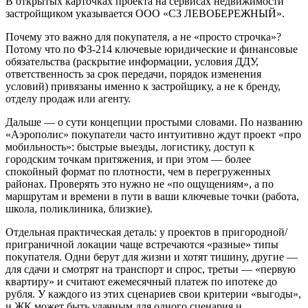
В открытых карточках проекта на сервисах недвижимости
застройщиком указывается ООО «СЗ ЛЕВОБЕРЕЖНЫЙ».
Почему это важно для покупателя, а не «просто строчка»?
Потому что по ФЗ-214 ключевые юридические и финансовые
обязательства (раскрытие информации, условия ДДУ,
ответственность за срок передачи, порядок изменения
условий) привязаны именно к застройщику, а не к бренду,
отделу продаж или агенту.
Дальше — о сути концепции простыми словами. По названию
«Аэрополис» покупатели часто интуитивно ждут проект «про
мобильность»: быстрые выезды, логистику, доступ к
городским точкам притяжения, и при этом — более
спокойный формат по плотности, чем в перегруженных
районах. Проверять это нужно не «по ощущениям», а по
маршрутам и времени в пути в ваши ключевые точки (работа,
школа, поликлиника, близкие).
Отдельная практическая деталь: у проектов в пригородной/
приграничной локации чаще встречаются «разные» типы
покупателя. Одни берут для жизни и хотят тишину, другие —
для сдачи и смотрят на транспорт и спрос, третьи — «первую
квартиру» и считают ежемесячный платеж по ипотеке до
рубля. У каждого из этих сценариев свои критерии «выгоды»,
и ЖК может быть удачным для одного сценария и